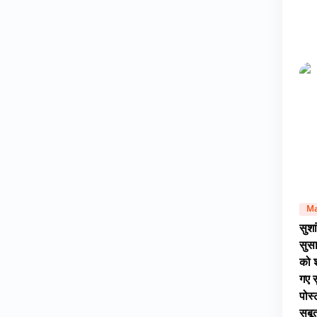
Ma
सुशा
सुस
को 
गए स
पोस्
सबूत