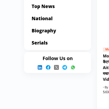
Top News
National
Biography
Serials
Ma
Mon
Follow Us on
कैटर
Ait
मचा
Vid
- By
5:0