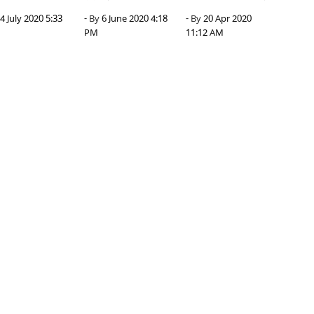
4 July 2020 5:33
- By
6 June 2020 4:18
- By
20 Apr 2020
PM
11:12 AM