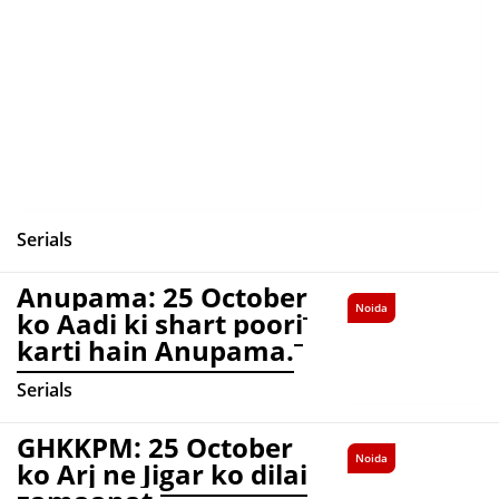
Serials
Anupama: 25 October
Noida
ko Aadi ki shart poori
karti hain Anupama.
Serials
GHKKPM: 25 October
Noida
ko Arj ne Jigar ko dilai