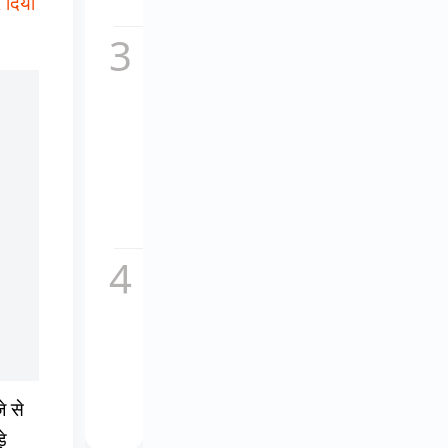
र दिया
सच,...
कॉकटेल
2 का
नया
गाना
माशूका
विवादों
में,
इतालवी
धुन
की...
चकाचौंध
के पीछे
का दर्द,
यूट्यूबर
अनुराग
डोभाल
ने...
े से
़े