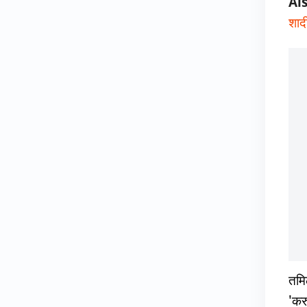
Al
शाद
तमि
'करु