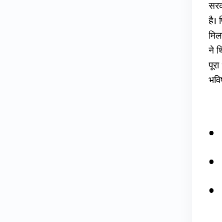
सरक
है।
मिलन
ने थ
पूर
भविष
Ta