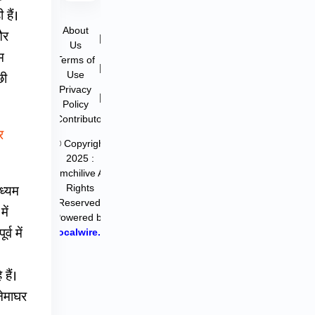
हैं।
About
और
|
Us
म
Terms of
|
Use
छी
Privacy
|
Policy
Contributor
र
© Copyright
2025 :
filmchilive All
Rights
ध्यम
Reserved.
ें
Powered by
व में
Hocalwire.in
हैं।
नेमाघर