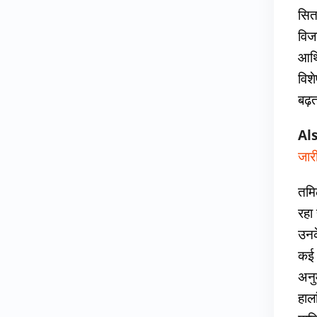
सिता
विज
आर्
विशे
बढ़
Al
जार
तमि
रहा
उनके
कई 
अनु
हाल