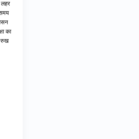
ी लहर
त समय
शासन
्षा का
 रुख