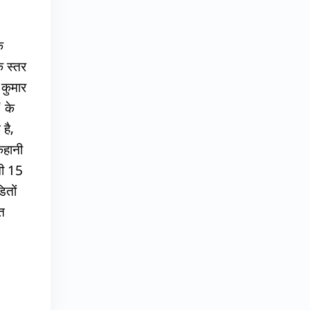
क
े स्तर
 कुमार
' के
है,
कहानी
मी 15
ितों
त