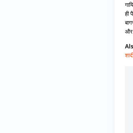
गाय
ही 
बाग
और 
Al
शाद