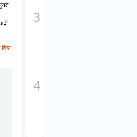
सच,...
ुनते
कॉकटेल
2 का
ादों
नया
गाना
माशूका
विवादों
र दिया
में,
इतालवी
धुन
की...
चकाचौंध
के पीछे
का दर्द,
यूट्यूबर
अनुराग
डोभाल
ने...