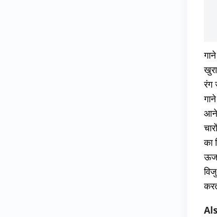
गान
खुर
रंग 
गान
आने
चारो
का 
ऊर्
विज
करता
Al