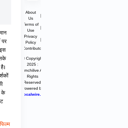
About
|
Us
Terms of
|
Use
्मान
Privacy
|
े पर
Policy
Contributor
ए इस
िसके
© Copyright
2025 :
है।
filmchilive All
्शकों
Rights
Reserved.
की
Powered by
 के
Hocalwire.in
ेट
फिल्म