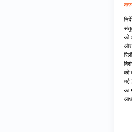
करुप
निर
संत
को औ
और र
रिल
विश
को 
मई 2
का 
आधा