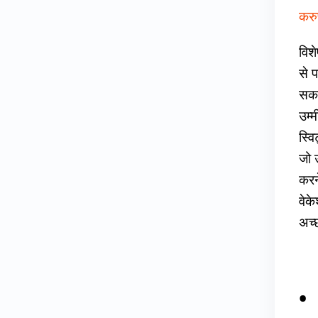
करुप
विशे
से 
सका
उम्म
स्व
जो 
करन
वेक
अच्
Ta