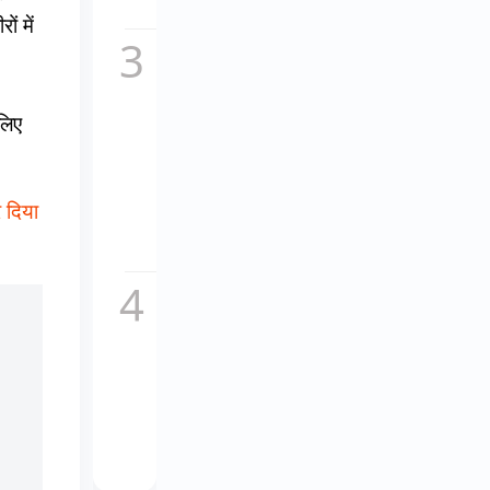
सच,...
ं में
कॉकटेल
2 का
नया
गाना
 लिए
माशूका
विवादों
में,
इतालवी
र दिया
धुन
की...
चकाचौंध
के पीछे
का दर्द,
यूट्यूबर
अनुराग
डोभाल
ने...