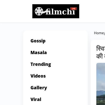
Home
Gossip
स्व
Masala
की 
Trending
Videos
Gallery
Viral