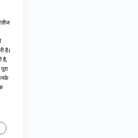
रिलीज
ी
री है।
 है,
पूरा
उनके
एक