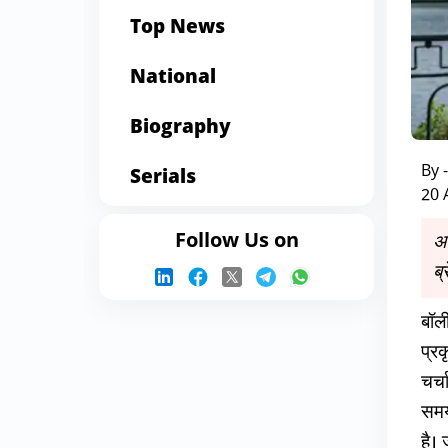
Top News
National
Biography
By 
Serials
20 
Follow Us on
अप
ब्
बॉली
प्र
चर्च
समय
है।