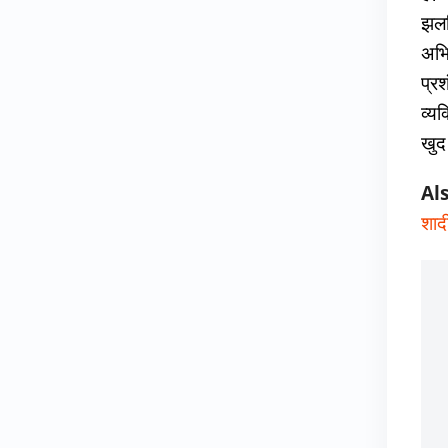
झलकि
अभि
प्र
व्यक
खुद
Al
शाद