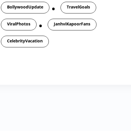
BollywoodUpdate
TravelGoals
ViralPhotos
JanhviKapoorFans
CelebrityVacation