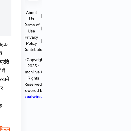
About
|
Us
Terms of
|
Use
Privacy
|
Policy
मोहक
Contributor
ीच
© Copyright
प्रति
2025 :
में
filmchilive All
Rights
 रखने
Reserved.
और
Powered by
Hocalwire.in
ह
फिल्म