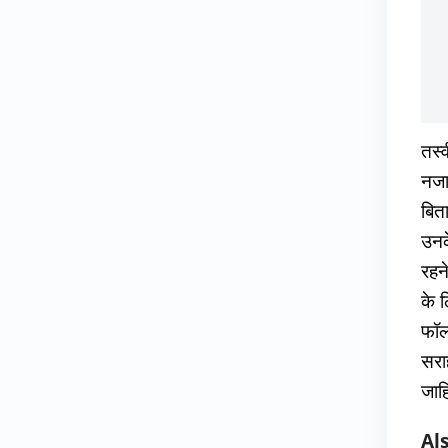
तस्
नजार
बित
उनक
रहन
के 
फॉल
सरा
जाहि
Al