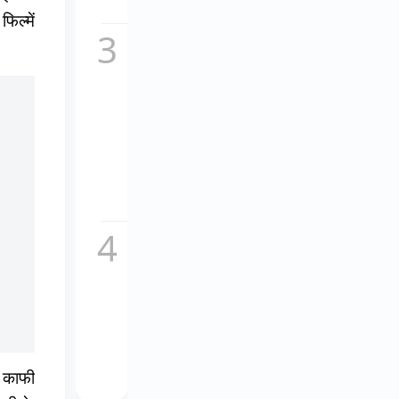
सच,...
िल्में
कॉकटेल
2 का
नया
गाना
माशूका
विवादों
में,
इतालवी
धुन
की...
चकाचौंध
के पीछे
का दर्द,
यूट्यूबर
अनुराग
डोभाल
ने...
 काफी