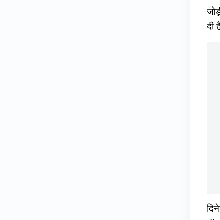
जोड
दी है
दिन