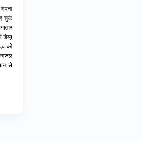
ं अपना
ह चुके
गातार
डेब्यू
ादव को
 काजल
तान से