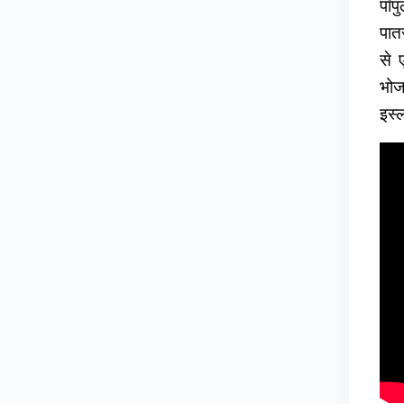
पॉप
पात
से 
भोजप
इस्