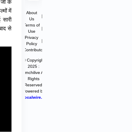
 जी के
ों में
About
|
Us
ई सारी
Terms of
बाद से
|
Use
Privacy
|
Policy
Contributor
© Copyright
2025 :
filmchilive All
Rights
Reserved.
Powered by
Hocalwire.in