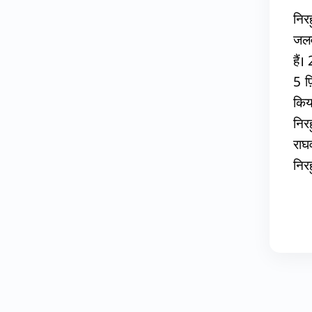
निर
जलव
हैं
5 फ़
किय
निर
राघ
निर