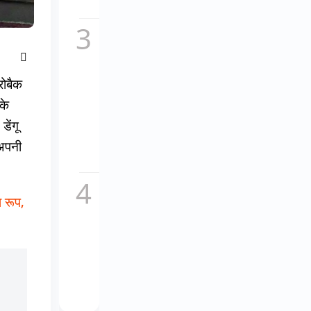
सच,...
कॉकटेल
2 का
नया
गाना
रोबैक
माशूका
विवादों
 के
में,
डेंगू
इतालवी
धुन
 अपनी
की...
चकाचौंध
के पीछे
 रूप,
का दर्द,
यूट्यूबर
अनुराग
डोभाल
ने...