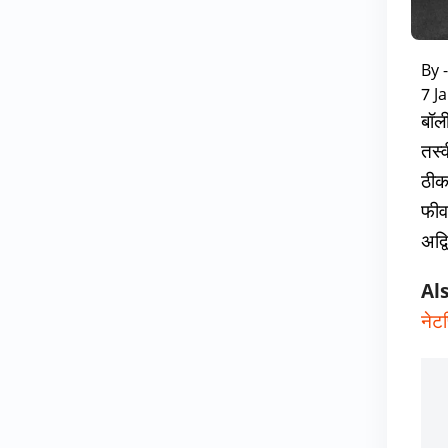
By 
7 J
बॉल
तस्व
ठीक 
फीव
अद्
Al
नेट