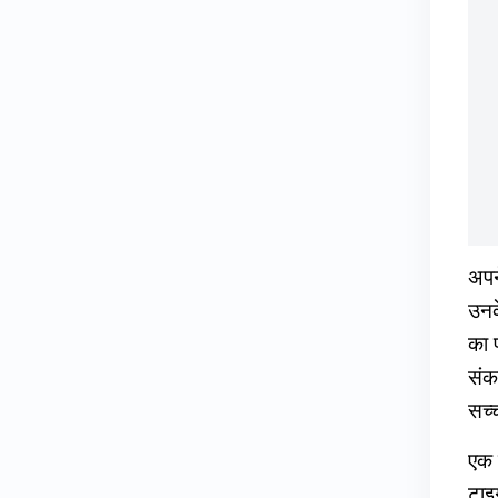
अपन
उनक
का प
संक
सच्
एक 
टाइ