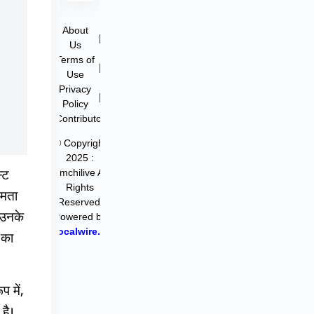
About
|
Us
Terms of
|
Use
Privacy
|
Policy
Contributor
© Copyright
2025 :
filmchilive All
्ट
Rights
षमता
Reserved.
न उनके
Powered by
Hocalwire.in
 का
प में,
है।