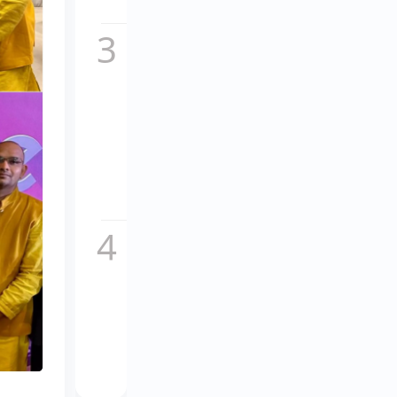
सच,...
कॉकटेल
2 का
नया
गाना
माशूका
विवादों
में,
इतालवी
धुन
की...
चकाचौंध
के पीछे
का दर्द,
यूट्यूबर
अनुराग
डोभाल
ने...