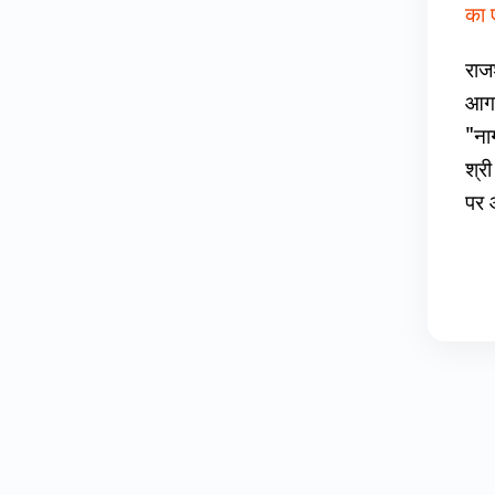
का 
राज
आगा
"नाग
श्री
पर 