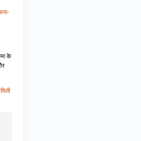
अफरा-
ेमा के
 और
 मिली