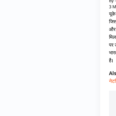
By 
3 M
यूक
जिस
और 
मिल
पर ऊ
भार
है।
Al
नेट