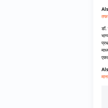
Al
तफर
डॉ.
भाग
प्रध
माध
एकत
Al
मान