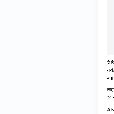
ये फ
तरी
बना
लाइक
स्वा
Al