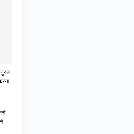
नुरूप
 करना
्री
ने