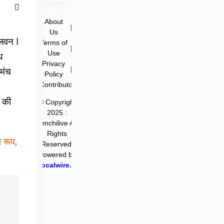
About
|
Us
लवन I
Terms of
|
Use
थ
Privacy
|
 मंच
Policy
Contributor
ा की
© Copyright
2025 :
filmchilive All
Rights
 रूप,
Reserved.
Powered by
Hocalwire.in