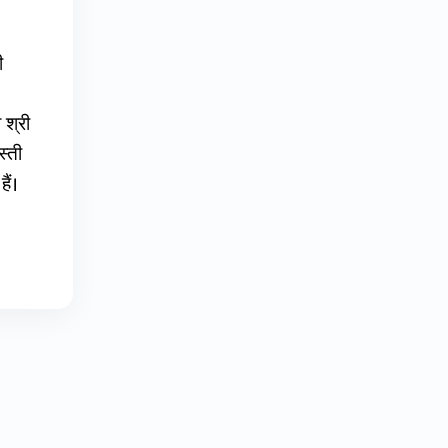
ी
 श्री
स्ती
ैं।