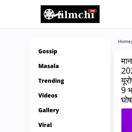
Home
Gossip
मान
Masala
202
यूर
Trending
9 भ
Videos
घोष
Gallery
Viral