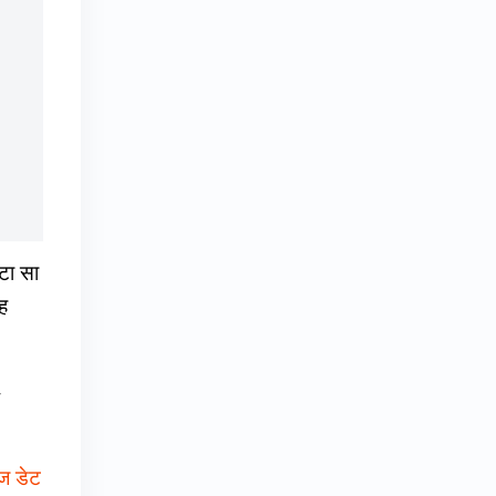
ोटा सा
ह
,
ीज डेट