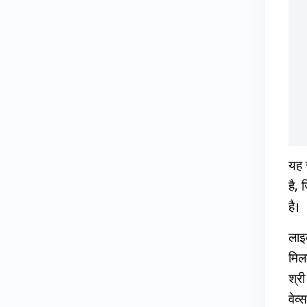
यह 
है, 
है।
लाइ
मिलक
श्री
वेव्