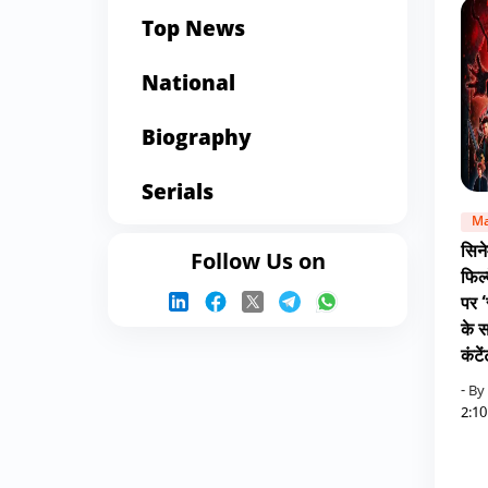
Top News
National
Biography
Serials
Ma
सिनेम
Follow Us on
फिल्
पर ‘
के स
कंटे
- By
2:1