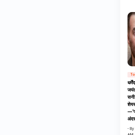
To
धर्मे
जयंत
सनी
शेय
—‘पा
अंदर
- By