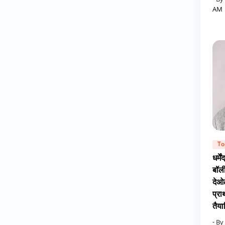
- By
AM
To
धर्मे
बॉली
देओ
प्रा
तैया
- By