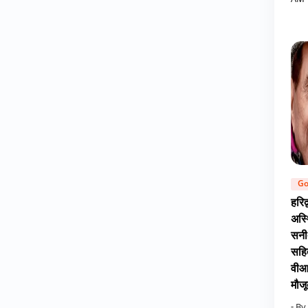
AM
Go
हरिद्
अस्थ
सनी
सहित
वीआ
मौजू