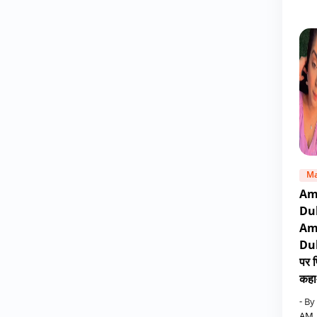
Ma
Am
Du
Am
Dub
पर 
कहा
- By