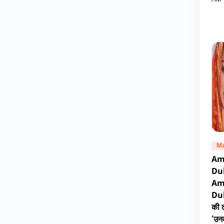
AM
Ma
Am
Du
Am
Dub
की 
'उन