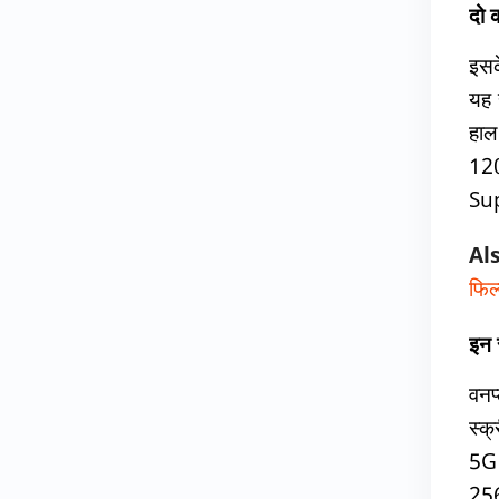
दो 
इसक
यह 
हाल
12
Sup
Al
फिल
इन स
वनप
स्क
5G
256