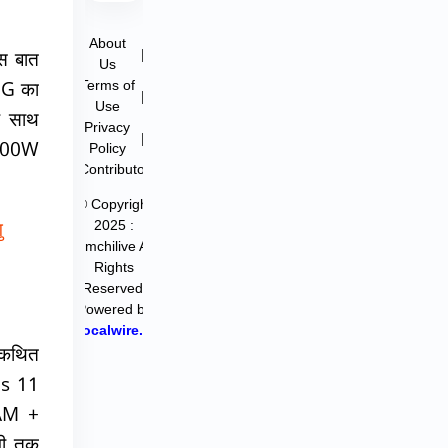
About
|
ास बात
Us
Terms of
5G का
|
Use
के साथ
Privacy
|
100W
Policy
Contributor
© Copyright
2025 :
ु
filmchilive All
Rights
Reserved.
Powered by
Hocalwire.in
 कथित
lus 11
AM +
अभी तक