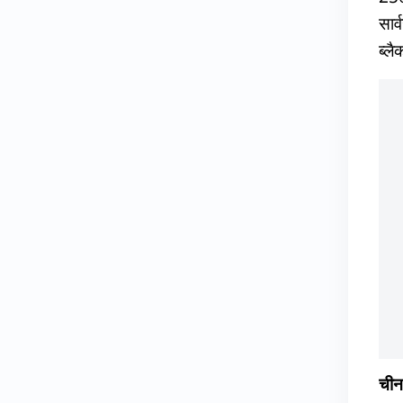
सार
ब्लै
चीन