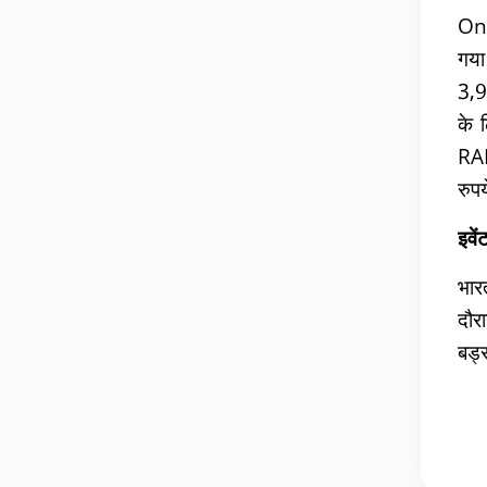
One
गया
3,9
के 
RA
रुपय
इवें
भार
दौर
बड्