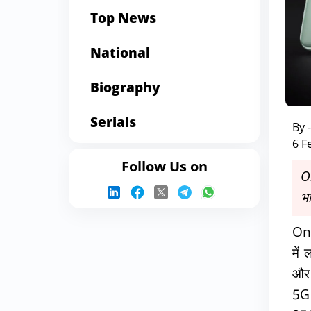
Top News
National
Biography
Serials
By 
6 F
Follow Us on
O
भा
One
में
और 
5G 