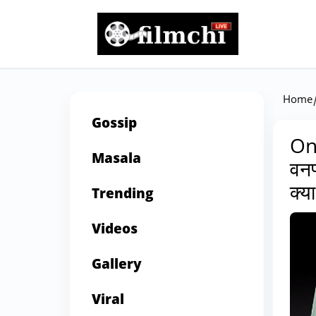
Home
Gossip
One
Masala
वनप
क्य
Trending
Videos
Gallery
Viral