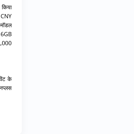
च किया
त CNY
 मॉडल
 16GB
9,000
ंट के
वनप्लस