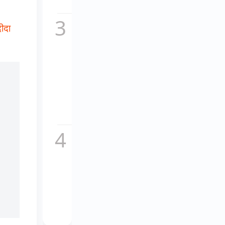
सच,...
कॉकटेल
ीदा
2 का
नया
गाना
माशूका
विवादों
में,
इतालवी
धुन
की...
चकाचौंध
के पीछे
का दर्द,
यूट्यूबर
अनुराग
डोभाल
ने...