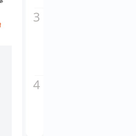
के
सच,...
कॉकटेल
2 का
ी
नया
गाना
माशूका
विवादों
में,
इतालवी
धुन
की...
चकाचौंध
के पीछे
का दर्द,
यूट्यूबर
अनुराग
डोभाल
ने...