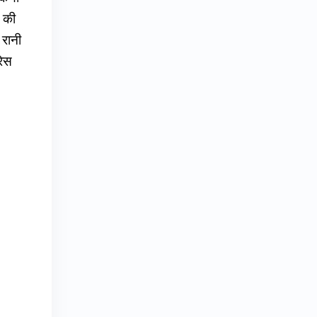
र की
 रानी
रेस