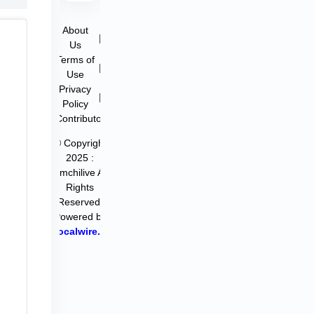
About
|
Us
Terms of
|
Use
Privacy
|
Policy
Contributor
© Copyright
2025 :
filmchilive All
Rights
Reserved.
Powered by
Hocalwire.in