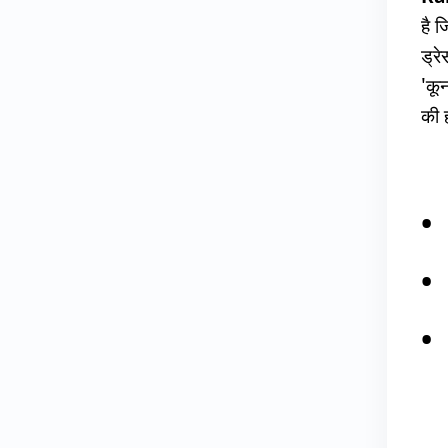
है 
ड्रे
'कून
की ह
Ta