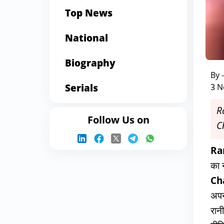
Top News
National
Biography
By 
Serials
3 N
Ra
Follow Us on
Ch
Ra
का 
Ch
अपन
रान