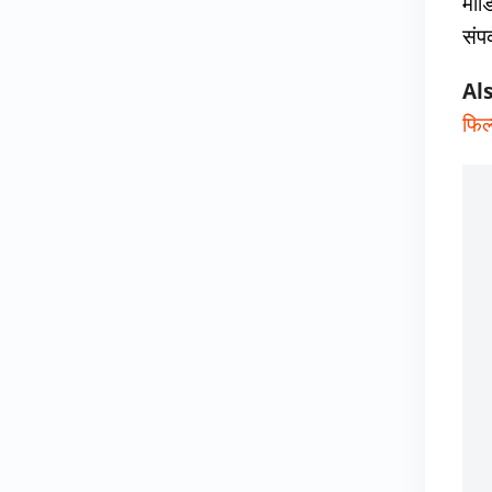
मीड
संपर
Al
फिल्