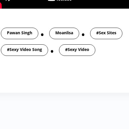
gs
Pawan Singh
Moanlisa
#Sex Sites
#Sexy Video Song
#Sexy Video