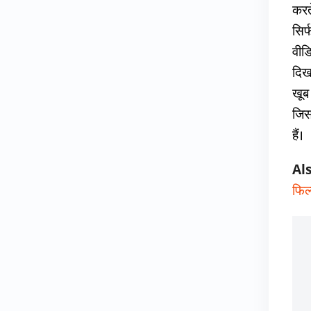
करत
सिर
वीड
दिख
खूब
जिस
हैं।
Al
फिल्