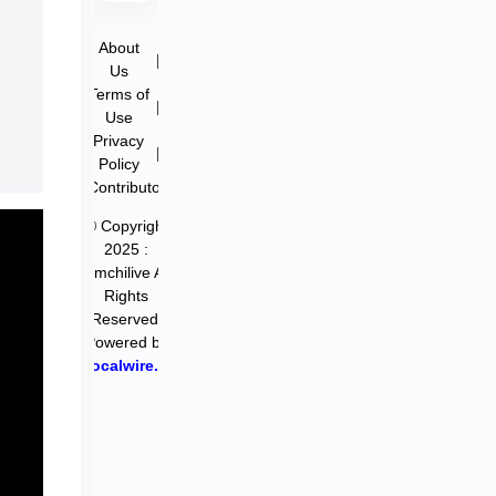
About
|
Us
Terms of
|
Use
Privacy
|
Policy
Contributor
© Copyright
2025 :
filmchilive All
Rights
Reserved.
Powered by
Hocalwire.in