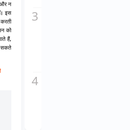
सच,...
ं और न
ैं। इस
कॉकटेल
2 का
स करती
नया
 मन को
गाना
माशूका
े हैं,
विवादों
ख सकते
में,
इतालवी
धुन
की...
ी
चकाचौंध
के पीछे
का दर्द,
यूट्यूबर
अनुराग
डोभाल
ने...