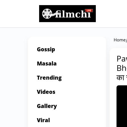
Home
Gossip
Pa
Masala
Bho
का 
Trending
Videos
Gallery
Viral