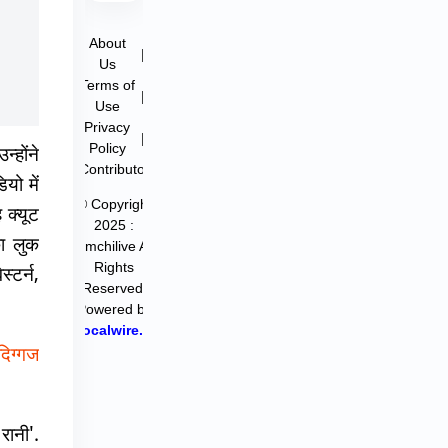
About
|
Us
Terms of
|
Use
Privacy
|
Policy
्होंने
Contributor
यो में
© Copyright
 क्यूट
2025 :
का लुक
filmchilive All
Rights
्टर्न,
Reserved.
Powered by
Hocalwire.in
दिग्गज
रानी'.