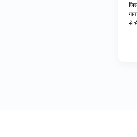
जिस
गान
से भ