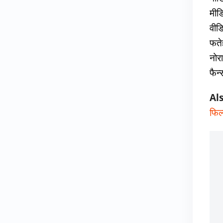
मीड
वीड
फते
नोर
फैन्
Al
फिल्