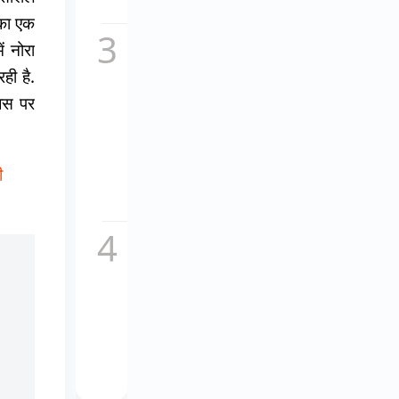
सच,...
 का एक
कॉकटेल
ं नोरा
2 का
नया
ही है.
गाना
जिस पर
माशूका
विवादों
में,
इतालवी
ी
धुन
की...
चकाचौंध
के पीछे
का दर्द,
यूट्यूबर
अनुराग
डोभाल
ने...