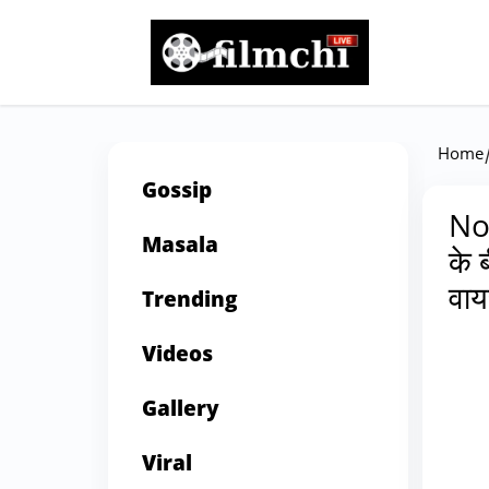
Home
Gossip
Nor
Masala
के 
वा
Trending
Videos
Gallery
Viral