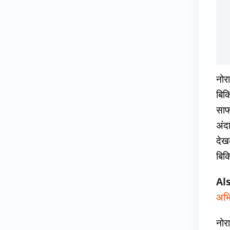
नोर
बिक
साफ
अंद
देख
बिक
Al
अभि
नोर