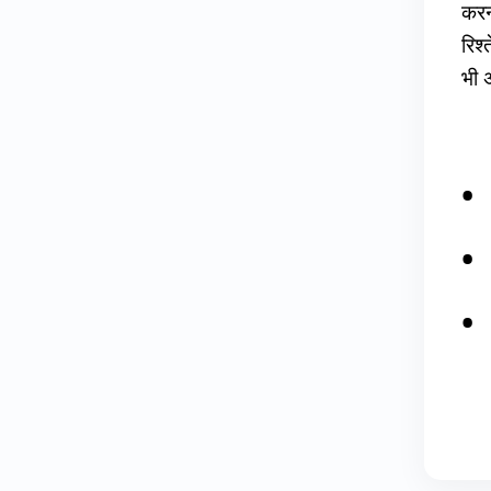
करन
रिश
भी अ
Ta