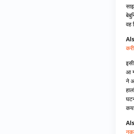
साझ
बेब
वह 
Al
करी
इसी 
आ ग
ने 
हाला
घटन
कया
Al
नकल