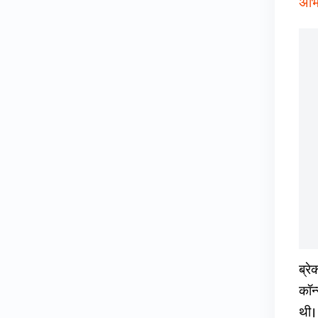
अभि
ब्र
कॉन
थी। 