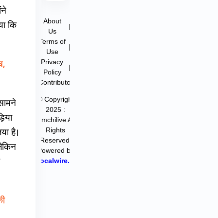
ने
About
या कि
|
Us
Terms of
|
Use
Privacy
च,
|
Policy
Contributor
© Copyright
 सामने
2025 :
़िया
filmchilive All
Rights
या है।
Reserved.
लेकिन
Powered by
Hocalwire.in
की