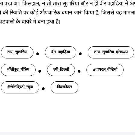
ा पड़ा था। फिलहाल, न तो तारा सुतारिया और न ही वीर पहाड़िया ने अ
्ते की स्थिति पर कोई औपचारिक बयान जारी किया है, जिससे यह मामल
टकलों के दायरे में बना हुआ है।
gs
तारा_सुतारिया
वीर_पहाड़िया
तारा_सुतारिया_ब्रेकअप
बॉलीवुड_गॉसिप
एपी_ढिल्लों
#वायरल_वीडियो
#सेलिब्रिटी_न्यूज
फिल्मफेयर