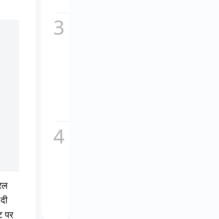
सच,...
कॉकटेल
2 का
नया
गाना
माशूका
विवादों
में,
इतालवी
धुन
की...
चकाचौंध
के पीछे
का दर्द,
यूट्यूबर
अनुराग
डोभाल
यरल
ने...
 दी
ंट पर