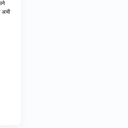
पने
ा अभी