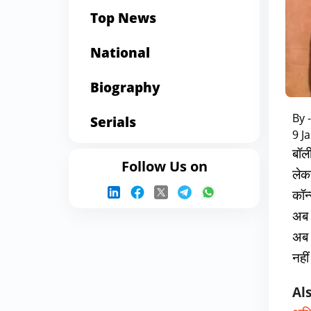
Top News
National
Biography
By 
Serials
9 J
बॉल
Follow Us on
लेकर
कॉन
अब 
अब 
नहीं
Al