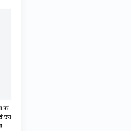
ा पर
हुई उस
ा