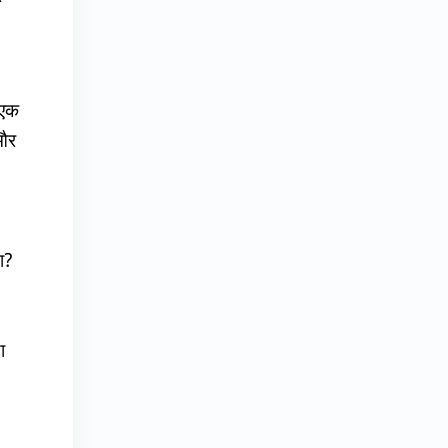
 एक
 और
ा?
ा