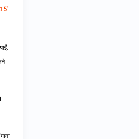
्स 5’
ाईं.
सने
े
(गाना