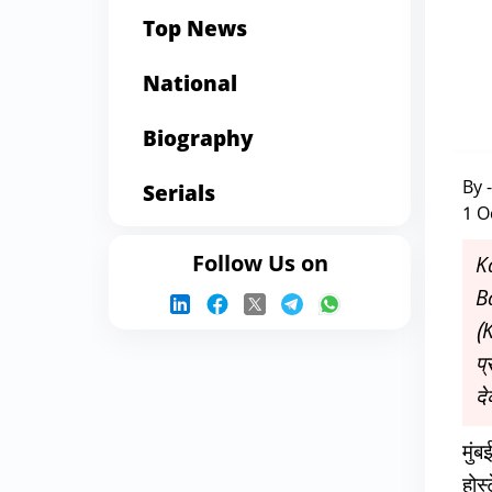
Top News
National
Biography
By 
Serials
1 O
Follow Us on
K
Ba
(
प्
दे
मुं
होस