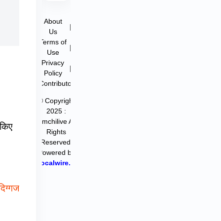
About
|
Us
Terms of
|
Use
Privacy
|
Policy
Contributor
© Copyright
2025 :
filmchilive All
 किए
Rights
Reserved.
Powered by
Hocalwire.in
दिग्गज