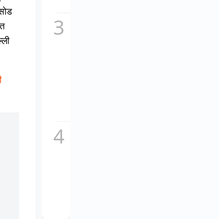
सच,...
िसोड
कॉकटेल
ित
2 का
्ली
नया
गाना
माशूका
विवादों
ी
में,
इतालवी
धुन
की...
चकाचौंध
के पीछे
का दर्द,
यूट्यूबर
अनुराग
डोभाल
ने...