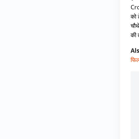
Cro
को 
चौथ
की 
Al
फिल्