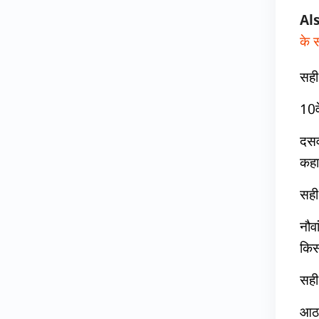
Al
के स
सही
10व
दसव
कहा
सही 
नौवा
किस
सही
आठव