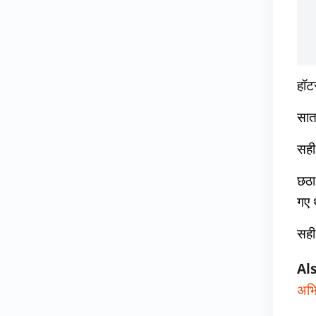
हॉट
सात
सही
छठा
गए 
सही
Al
अभि