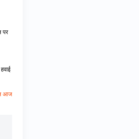
न पर
 हवाई
्जन आज