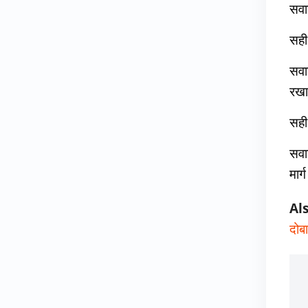
सवाल
सही
सवा
रखा
सही 
सवा
मार
Al
दोब