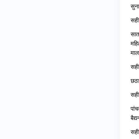
सुना
सही
सातव
महिल
माला
सही
छठा
सही
पांच
बैद
सही